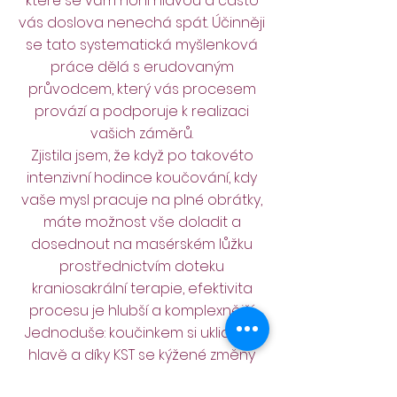
které se vám honí hlavou a často
vás doslova nenechá spát. Účinněji
se tato systematická myšlenková
práce dělá s erudovaným
průvodcem, který vás procesem
provází a podporuje k realizaci
vašich záměrů.
Zjistila jsem, že když po takovéto
intenzivní hodince koučování, kdy
vaše mysl pracuje na plné obrátky,
máte možnost vše doladit a
dosednout na masérském lůžku
prostřednictvím doteku
kraniosakrální terapie, efektivita
procesu je hlubší a komplexnější.
Jednoduše: koučinkem si uklidíte v
hlavě a díky KST se kýžené změny
dostanou až do vašich buněk.