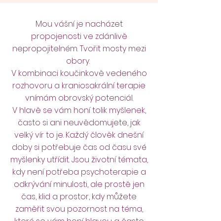
Mou vášní je nacházet
propojenosti ve zdánlivě
nepropojitelném. Tvořit mosty mezi
obory.
V kombinaci koučinkově vedeného
rozhovoru a kraniosakrální terapie
vnímám obrovský potenciál.
V hlavě se vám honí tolik myšlenek,
často si ani neuvědomujete, jak
velký vír to je. Každý člověk dnešní
doby si potřebuje čas od času své
myšlenky utřídit. Jsou životní témata,
kdy není potřeba psychoterapie a
odkrývání minulosti, ale prostě jen
čas, klid a prostor, kdy můžete
zaměřit svou pozornost na téma,